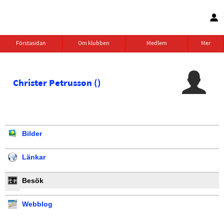
Förstasidan
Om klubben
Medlem
Mer
Christer Petrusson ()
Bilder
Länkar
Besök
Webblog