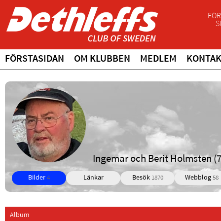
FÖR
S
FÖRSTASIDAN
OM KLUBBEN
MEDLEM
KONTA
Ingemar och Berit Holmsten (
Bilder
Länkar
Besök
Webblog
4
1870
58
Album