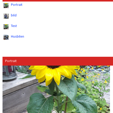
Portrait
bild
Test
Husbilen
Portrait