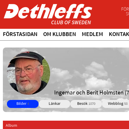
FÖR
S
FÖRSTASIDAN
OM KLUBBEN
MEDLEM
KONTA
Ingemar och Berit Holmsten (
Bilder
Länkar
Besök
Webblog
4
1870
58
Album