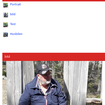
Portrait
bild
Test
Husbilen
bild