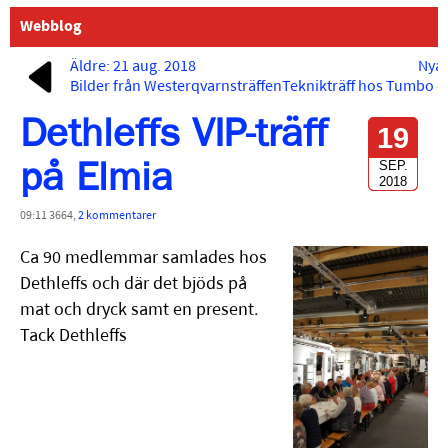
Webblog
Äldre: 21 aug. 2018
Nyar
Bilder från Westerqvarnsträffen
Teknikträff hos Tumbo 
Dethleffs VIP-träff
19
SEP.
på Elmia
2018
09:11 3664,
2 kommentarer
Ca 90 medlemmar samlades hos
Dethleffs och där det bjöds på
mat och dryck samt en present.
Tack Dethleffs