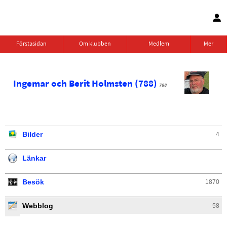
Förstasidan
Om klubben
Medlem
Mer
Ingemar och Berit Holmsten (788)
788
Bilder
4
Länkar
Besök
1870
Webblog
58