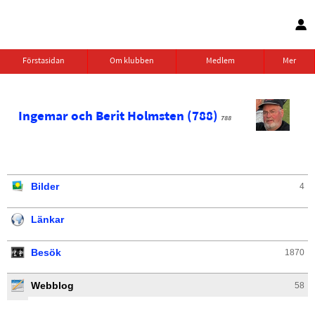
Förstasidan
Om klubben
Medlem
Mer
Ingemar och Berit Holmsten (788)
788
Bilder
4
Länkar
Besök
1870
Webblog
58